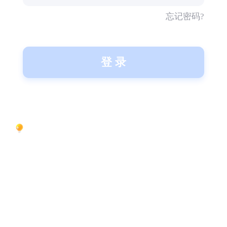
忘记密码?
登 录
温馨提示：请妥善保管您的账号信息，不要泄露给
他人。如有任何问题，请联系我们的客服支持。