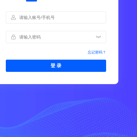
忘记密码？
登 录