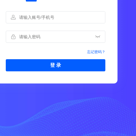
忘记密码？
登 录